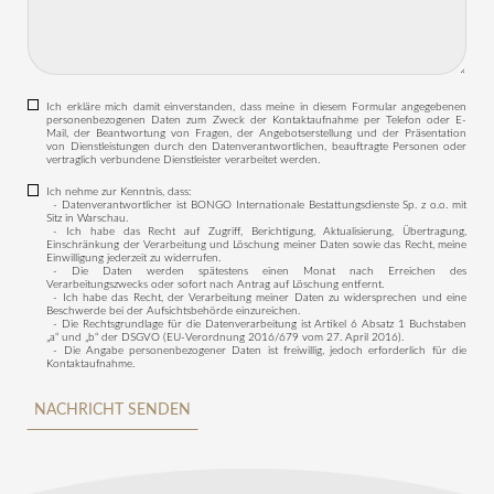
Ich erkläre mich damit einverstanden, dass meine in diesem Formular angegebenen
personenbezogenen Daten zum Zweck der Kontaktaufnahme per Telefon oder E-
Mail, der Beantwortung von Fragen, der Angebotserstellung und der Präsentation
von Dienstleistungen durch den Datenverantwortlichen, beauftragte Personen oder
vertraglich verbundene Dienstleister verarbeitet werden.
Ich nehme zur Kenntnis, dass:
- Datenverantwortlicher ist BONGO Internationale Bestattungsdienste Sp. z o.o. mit
Sitz in Warschau.
- Ich habe das Recht auf Zugriff, Berichtigung, Aktualisierung, Übertragung,
Einschränkung der Verarbeitung und Löschung meiner Daten sowie das Recht, meine
Einwilligung jederzeit zu widerrufen.
- Die Daten werden spätestens einen Monat nach Erreichen des
Verarbeitungszwecks oder sofort nach Antrag auf Löschung entfernt.
- Ich habe das Recht, der Verarbeitung meiner Daten zu widersprechen und eine
Beschwerde bei der Aufsichtsbehörde einzureichen.
- Die Rechtsgrundlage für die Datenverarbeitung ist Artikel 6 Absatz 1 Buchstaben
„a“ und „b“ der DSGVO (EU-Verordnung 2016/679 vom 27. April 2016).
- Die Angabe personenbezogener Daten ist freiwillig, jedoch erforderlich für die
Kontaktaufnahme.
NACHRICHT SENDEN