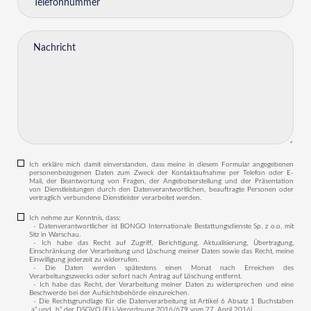
Ich erkläre mich damit einverstanden, dass meine in diesem Formular angegebenen
personenbezogenen Daten zum Zweck der Kontaktaufnahme per Telefon oder E-
Mail, der Beantwortung von Fragen, der Angebotserstellung und der Präsentation
von Dienstleistungen durch den Datenverantwortlichen, beauftragte Personen oder
vertraglich verbundene Dienstleister verarbeitet werden.
Ich nehme zur Kenntnis, dass:
- Datenverantwortlicher ist BONGO Internationale Bestattungsdienste Sp. z o.o. mit
Sitz in Warschau.
- Ich habe das Recht auf Zugriff, Berichtigung, Aktualisierung, Übertragung,
Einschränkung der Verarbeitung und Löschung meiner Daten sowie das Recht, meine
Einwilligung jederzeit zu widerrufen.
- Die Daten werden spätestens einen Monat nach Erreichen des
Verarbeitungszwecks oder sofort nach Antrag auf Löschung entfernt.
- Ich habe das Recht, der Verarbeitung meiner Daten zu widersprechen und eine
Beschwerde bei der Aufsichtsbehörde einzureichen.
- Die Rechtsgrundlage für die Datenverarbeitung ist Artikel 6 Absatz 1 Buchstaben
„a“ und „b“ der DSGVO (EU-Verordnung 2016/679 vom 27. April 2016).