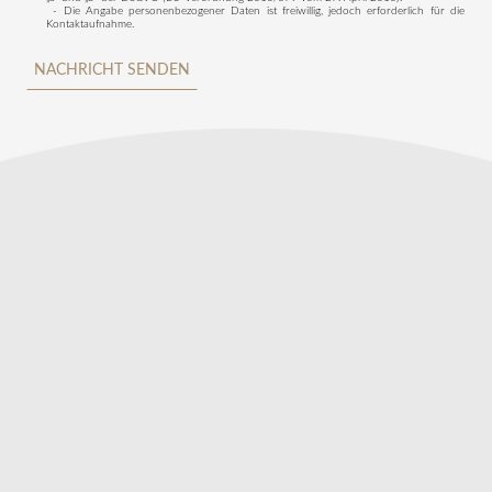
- Die Angabe personenbezogener Daten ist freiwillig, jedoch erforderlich für die
Kontaktaufnahme.
NACHRICHT SENDEN
Telefonnummer:
+48 22 831 00 36