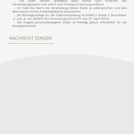
- Die Daten werden spätestens einen Monat nach Erreichen des
Verarbeitungszwecks oder sofort nach Antrag auf Löschung entfernt.
- Ich habe das Recht, der Verarbeitung meiner Daten zu widersprechen und eine
Beschwerde bei der Aufsichtsbehörde einzureichen.
- Die Rechtsgrundlage für die Datenverarbeitung ist Artikel 6 Absatz 1 Buchstaben
„a“ und „b“ der DSGVO (EU-Verordnung 2016/679 vom 27. April 2016).
- Die Angabe personenbezogener Daten ist freiwillig, jedoch erforderlich für die
Kontaktaufnahme.
NACHRICHT SENDEN