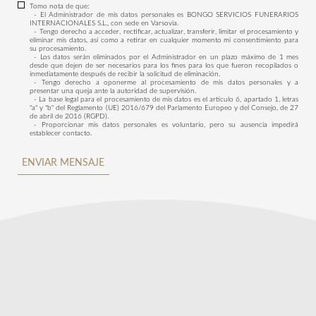
Tomo nota de que:
- El Administrador de mis datos personales es BONGO SERVICIOS FUNERARIOS
INTERNACIONALES S.L., con sede en Varsovia.
- Tengo derecho a acceder, rectificar, actualizar, transferir, limitar el procesamiento y
eliminar mis datos, así como a retirar en cualquier momento mi consentimiento para
su procesamiento.
- Los datos serán eliminados por el Administrador en un plazo máximo de 1 mes
desde que dejen de ser necesarios para los fines para los que fueron recopilados o
inmediatamente después de recibir la solicitud de eliminación.
- Tengo derecho a oponerme al procesamiento de mis datos personales y a
presentar una queja ante la autoridad de supervisión.
- La base legal para el procesamiento de mis datos es el artículo 6, apartado 1, letras
"a" y "b" del Reglamento (UE) 2016/679 del Parlamento Europeo y del Consejo, de 27
de abril de 2016 (RGPD).
- Proporcionar mis datos personales es voluntario, pero su ausencia impedirá
establecer contacto.
ENVIAR MENSAJE