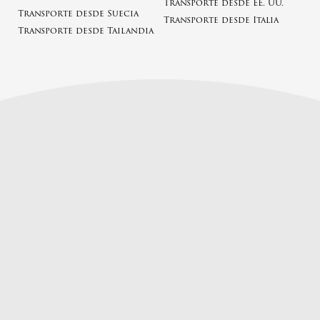
Transporte desde EE. UU.
Transporte desde Suecia
Transporte desde Italia
Transporte desde Tailandia
Teléfono:
+48 22 831 00 36