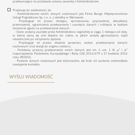
przetwarzające na podstawie umowy zawartej z Administratorem.
Przyjmuję do wiadomości, że:
- Administratorem moich danych osobowych jest Firma Bongo Międzynarodowe
Usługi Pogrzebowe Sp. z o. o. z siedzibą w Warszawie.
- Przysługuje mi prawo dostępu, sprostowania, poprawienia, aktualizacji,
przenoszenia, ograniczenia przetwarzania i usunięcia danych i cofnięcia w każdym
momencie zgody na przetwarzanie danych.
- Dane zostaną usunięte przez Administratora najpóźniej w ciągu 1 miesiąca od daty,
w której staną się one zbędne do celów, w jakich zostały zgromadzone, bądź
niezwłocznie po otrzymaniu żądania.
- Przysługuje mi prawo złożenia sprzeciwu wobec przetwarzania danych
osobowych oraz skargi do organu nadzoru.
- Podstawą prawną przetwarzania moich danych jest art. 6 ust. 1 lit „a” i „b”
rozporządzenia Parlamentu Europejskiego i Rady (UE) 2016/679 z 27 kwietnia 2016
roku (RODO).
- Podanie danych osobowych jest dobrowolne, ale brak ich podania uniemożliwia
nawiązanie kontaktu.
WYŚLIJ WIADOMOŚĆ