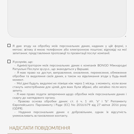
Я даю згоду на обробку моїх персональних даних, наданих у цій формі, з
метою: зв'язку зі мною телефоном або електронною поштою; відповіді на мої
запитання; представлення пропозиції та презентації послуг компанії.
Я розумію, що:
- Адміністратором моїх персональних даних є компанія BONGO Міжнародні
Ритуальні Послуги sp.z.p.o., що знаходиться у Варшаві.
- Я маю право на доступ, виправлення, оновлення, перенесення, обмеження
обробки та видалення своїх даних, а також на відкликання згоди у будь-який
момент.
- Мої дані будуть видалені не пізніше ніж через 1 місяць з моменту, коли вони
стануть непотрібними для цілей, для яких були зібрані, або негайно після мого
запиту.
- Я маю право подати заперечення щодо обробки моїх персональних даних і
скаргу до наглядового органу.
- Правова основа обробки даних: ст. 6 ч. 1 літ. "a" і "b" Регламенту
Європейського Парламенту і Ради (ЄС) No 2016/679 від 27 квітня 2016 року
(GDPR).
- Надання персональних даних є добровільним, однак їх відсутність
унеможливить встановлення контакту.
НАДІСЛАТИ ПОВІДОМЛЕННЯ